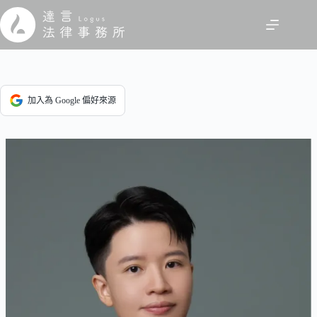
跳
至
主
要
內
容
加入為 Google 偏好來源