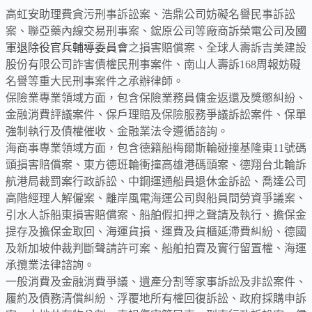
高虹安助理費貪污刑事訴訟案、浩鼎公司妨礙名譽民事訴訟
案、聯亞藥內線交易刑事案、鋐原公司等廠商訴榮電公司及
國
軍退除役官兵輔導委員會
之損害賠償案、全球人壽訴吉美建設
股份有限公司詐害債權民刑事案件、南山人壽訴168周報妨礙
名譽等重大民刑事案件之承辦律師。
保險業專業領域方面，包含保險業務員傭金返還及獎懲糾紛、
金融消費評議案件、保戶理賠及保險服務爭議訴訟案件、保單
強制執行及債權催收、金融業法令遵循諮詢。
海商事專業領域方面，包含德籍船梅爾斯輪碰撞基隆東11號碼
頭損害賠償案、東方德班輪衝撞高雄港碼頭案、德翔台北輪訴
航港局裁罰案行政訴訟、中鋼運通船員退休金訴訟、喬達公司
高階經理人解僱案、離岸風電海運公司與船員間勞資爭議案、
引水人訴船東損害賠償案、船舶假扣押之聲請及執行、擔保金
提存及擔保金取回、海運貨損、運費及貨櫃延滯費糾紛、德國
及新加坡仲裁判斷聲請許可案、船舶拍賣及實行留置權、海運
承攬業法律諮詢。
一般消費及金融消費爭議、遺產分割等家事訴訟及非訟案件、
履約及債務清償糾紛、浮覆地所有權回復訴訟、政府採購申訴