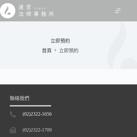
跳
至
主
要
內
容
立即預約
首頁
立即預約
聯絡我們
(02)2322-1656
(02)2322-1709