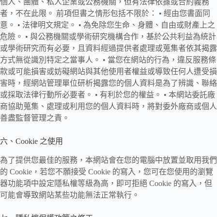
個人、團體、私人企業或公務機關，但有法律依據或合約義務
者，不在此限。 前項但書之情形包括不限於： • 經由您書面同
意。 • 法律明文規定。 • 為免除您生命、身體、自由或財產上之
危險。 • 與公務機關或學術研究機構合作，基於公共利益為統計
或學術研究而有必要，且資料經過提供者處理或蒐集者依其揭露
方式無從識別特定之當事人。 • 當您在網站的行為，違反服務條
款或可能損害或妨礙網站與其他使用者權益或導致任何人遭受損
害時，經網站管理單位研析揭露您的個人資料是為了辨識、聯絡
或採取法律行動所必要者。 • 有利於您的權益。 • 本網站委託廠
商協助蒐集、處理或利用您的個人資料時，將對委外廠商或個人
善盡監督管理之責。
六、Cookie 之使用
為了提供您最佳的服務，本網站會在您的電腦中放置並取用我們
的 Cookie，若您不願接受 Cookie 的寫入，您可在您使用的瀏覽
器功能項中設定隱私權等級為高，即可拒絕 Cookie 的寫入，但
可能會導致網站某些功能無法正常執行。